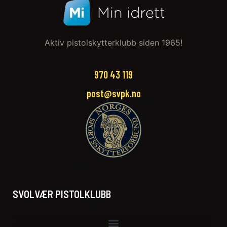
Aktiv pistolskytterklubb siden 1965!
970 43 119‬
post@svpk.no
SVOLVÆR PISTOLKLUBB