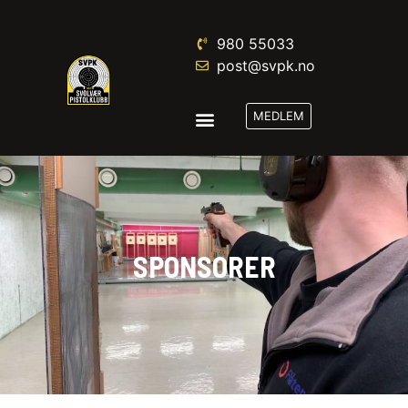
980 55033‬
post@svpk.no
MEDLEM
SPONSORER