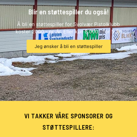
Blir en støttespiller du også!
Å bli en støttespiller for Svolvær Pistolklubb
koster 2000,- pr. år. Eller kun 8.000,- for 5 år!
Jeg ønsker å bli en støttespiller
VI TAKKER VÅRE SPONSORER OG
STØTTESPILLERE: