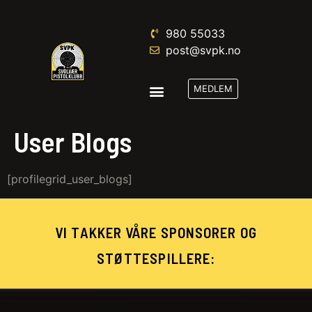
980 55033‬
post@svpk.no
MEDLEM
User Blogs
[profilegrid_user_blogs]
VI TAKKER VÅRE SPONSORER OG
STØTTESPILLERE: